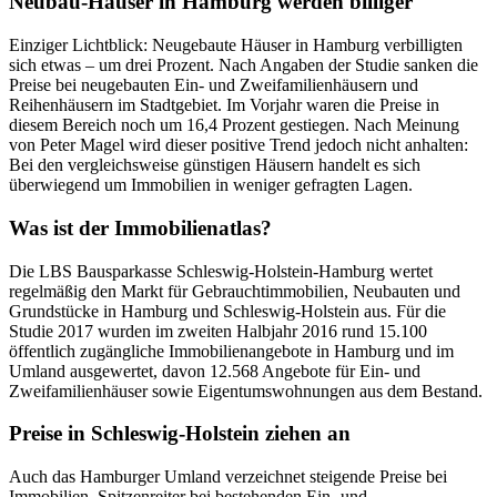
Neubau-Häuser in Hamburg werden billiger
Einziger Lichtblick: Neugebaute Häuser in Hamburg verbilligten
sich etwas – um drei Prozent. Nach Angaben der Studie sanken die
Preise bei neugebauten Ein- und Zweifamilienhäusern und
Reihenhäusern im Stadtgebiet. Im Vorjahr waren die Preise in
diesem Bereich noch um 16,4 Prozent gestiegen. Nach Meinung
von Peter Magel wird dieser positive Trend jedoch nicht anhalten:
Bei den vergleichsweise günstigen Häusern handelt es sich
überwiegend um Immobilien in weniger gefragten Lagen.
Was ist der Immobilienatlas?
Die LBS Bausparkasse Schleswig-Holstein-Hamburg wertet
regelmäßig den Markt für Gebrauchtimmobilien, Neubauten und
Grundstücke in Hamburg und Schleswig-Holstein aus. Für die
Studie 2017 wurden im zweiten Halbjahr 2016 rund 15.100
öffentlich zugängliche Immobilienangebote in Hamburg und im
Umland ausgewertet, davon 12.568 Angebote für Ein- und
Zweifamilienhäuser sowie Eigentumswohnungen aus dem Bestand.
Preise in Schleswig-Holstein ziehen an
Auch das Hamburger Umland verzeichnet steigende Preise bei
Immobilien. Spitzenreiter bei bestehenden Ein- und