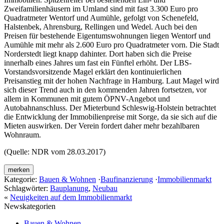
Zweifamilienhäusern im Umland sind mit fast 3.300 Euro pro
Quadratmeter Wentorf und Aumühle, gefolgt von Schenefeld,
Halstenbek, Ahrensburg, Rellingen und Wedel. Auch bei den
Preisen für bestehende Eigentumswohnungen liegen Wentorf und
Aumühle mit mehr als 2.600 Euro pro Quadratmeter vorn. Die Stadt
Norderstedt liegt knapp dahinter. Dort haben sich die Preise
innerhalb eines Jahres um fast ein Fünftel erhöht. Der LBS-
Vorstandsvorsitzende Magel erklärt den kontinuierlichen
Preisanstieg mit der hohen Nachfrage in Hamburg. Laut Magel wird
sich dieser Trend auch in den kommenden Jahren fortsetzen, vor
allem in Kommunen mit gutem ÖPNV-Angebot und
Autobahnanschluss. Der Mieterbund Schleswig-Holstein betrachtet
die Entwicklung der Immobilienpreise mit Sorge, da sie sich auf die
Mieten auswirken. Der Verein fordert daher mehr bezahlbaren
Wohnraum.
(Quelle: NDR vom 28.03.2017)
merken
Kategorie:
Bauen & Wohnen
·
Baufinanzierung
·
Immobilienmarkt
Schlagwörter:
Bauplanung
,
Neubau
«
Neuigkeiten auf dem Immobilienmarkt
Newskategorien
Bauen & Wohnen