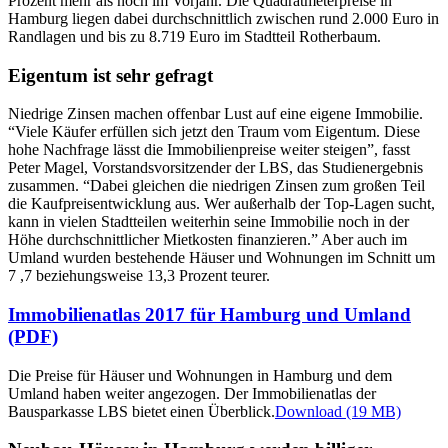
Prozent mehr als noch im Vorjahr. Die Quadratmeterpreise in
Hamburg liegen dabei durchschnittlich zwischen rund 2.000 Euro in
Randlagen und bis zu 8.719 Euro im Stadtteil Rotherbaum.
Eigentum ist sehr gefragt
Niedrige Zinsen machen offenbar Lust auf eine eigene Immobilie.
“Viele Käufer erfüllen sich jetzt den Traum vom Eigentum. Diese
hohe Nachfrage lässt die Immobilienpreise weiter steigen”, fasst
Peter Magel, Vorstandsvorsitzender der LBS, das Studienergebnis
zusammen. “Dabei gleichen die niedrigen Zinsen zum großen Teil
die Kaufpreisentwicklung aus. Wer außerhalb der Top-Lagen sucht,
kann in vielen Stadtteilen weiterhin seine Immobilie noch in der
Höhe durchschnittlicher Mietkosten finanzieren.” Aber auch im
Umland wurden bestehende Häuser und Wohnungen im Schnitt um
7 ,7 beziehungsweise 13,3 Prozent teurer.
Immobilienatlas 2017 für Hamburg und Umland
(PDF)
Die Preise für Häuser und Wohnungen in Hamburg und dem
Umland haben weiter angezogen. Der Immobilienatlas der
Bausparkasse LBS bietet einen Überblick.
Download (19 MB)