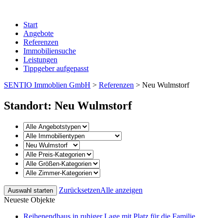
Start
Angebote
Referenzen
Immobiliensuche
Leistungen
Tippgeber aufgepasst
SENTIO Immoblien GmbH
>
Referenzen
>
Neu Wulmstorf
Standort: Neu Wulmstorf
Zurücksetzen
Alle anzeigen
Neueste Objekte
Reihenendhaus in ruhiger Lage mit Platz für die Familie